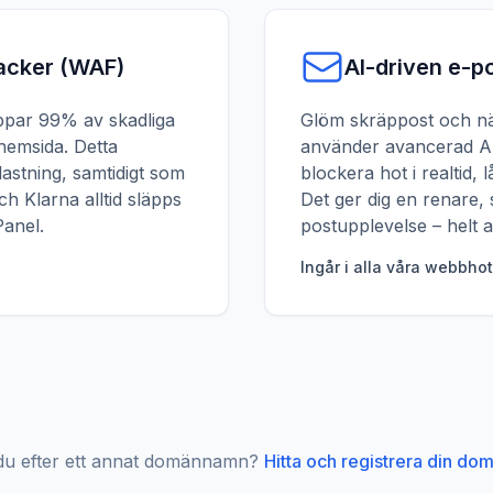
tacker (WAF)
AI-driven e-po
oppar 99% av skadliga
Glöm skräppost och nä
hemsida. Detta
använder avancerad AI
astning, samtidigt som
blockera hot i realtid, 
och Klarna alltid släpps
Det ger dig en renare,
Panel.
postupplevelse – helt a
Ingår i alla våra webbhot
 du efter ett annat domännamn?
Hitta och registrera din dom