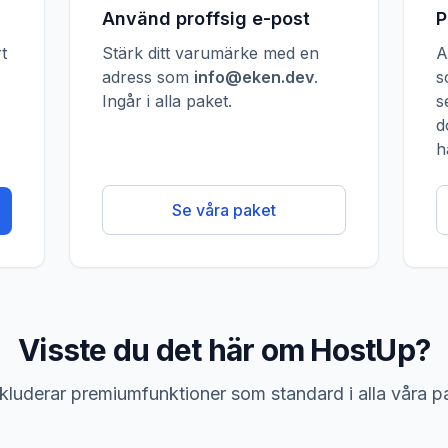
Använd proffsig e-post
P
t
Stärk ditt varumärke med en
A
adress som
info@eken.dev
.
s
Ingår i alla paket.
s
d
h
Se våra paket
Visste du det här om HostUp?
nkluderar premiumfunktioner som standard i alla våra p